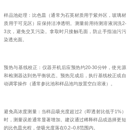
样品池处理：比色皿（通常为石英材质用于紫外区，玻璃材
质用于可见区）应保持洁净透明。测量前用待测溶液润洗2-
3次，避免交叉污染。拿取时只接触毛面，防止手指油污污
染透光面。
预热与基线校正：仪器开机后应预热约20-30分钟，使光源
和检测器达到热平衡状态。预热完成后，执行基线校正或自
动调零操作（通常参比池和样品池均放置空白溶液）。
避免高浓度测量：当样品吸光度超过2（即透射比低于1%）
时，测量误差通常显著增加。建议通过稀释样品或选择更短
的比色皿光程，使吸光度落在0.2–0.8范围内。