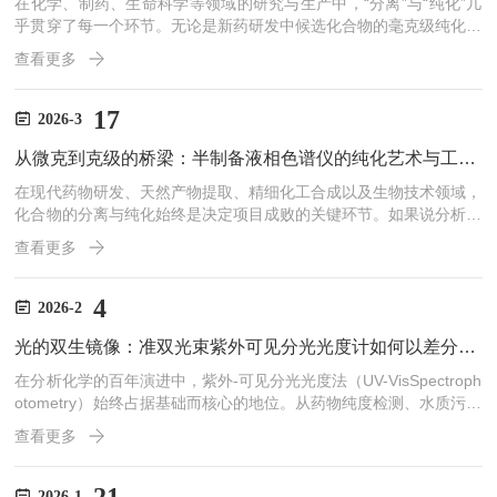
在化学、制药、生命科学等领域的研究与生产中，“分离”与“纯化”几
乎贯穿了每一个环节。无论是新药研发中候选化合物的毫克级纯化，
还是天然产物研究中活性成分的克级提取，亦或是生物制药中多肽、
查看更多
抗体等大分子的工业生产，都离不开高效的分离纯化工具。制备液相
色谱仪正是在这一需求背景下应运而生的核心技术装备。与主要用于
定性和定量分析的分析型液相色谱仪不同，制备型液相色谱仪的核心
17
2026-3
使命是“获取纯品”——从复杂的混合物中分离出高纯度的目标组分，
从微克到克级的桥梁：半制备液相色谱仪的纯化艺术与工业价值
并收集下来供后续研究或生产使用。根据处理规模的不同，制...
在现代药物研发、天然产物提取、精细化工合成以及生物技术领域，
化合物的分离与纯化始终是决定项目成败的关键环节。如果说分析型
液相色谱仪是科学家的“显微镜”，用于洞察样品的组成与纯度，那么
查看更多
半制备液相色谱仪（Semi-PreparativeHPLC）则是连接实验室研究
与工业化生产的“桥梁”，它承担着将毫克级样品放大至克级甚至百克
级高纯度物质的重任。半制备液相色谱仪并非简单的分析仪器放大
4
2026-2
版，而是一套集成了流体力学优化、高精度检测、智能馏分收集及自
光的双生镜像：准双光束紫外可见分光光度计如何以差分之眼消解漂移迷雾
动化控制于一体的复杂系统，其核心目标是在...
在分析化学的百年演进中，紫外-可见分光光度法（UV-VisSpectroph
otometry）始终占据基础而核心的地位。从药物纯度检测、水质污染
物定量，到酶动力学研究、纳米材料表征，其凭借操作简便、灵敏度
查看更多
高、成本低廉等优势，成为实验室的“常青树”。然而，传统单光束仪
器易受光源波动、检测器漂移及环境温度变化干扰，影响长期测量稳
定性。准双光束紫外可见分光光度计（Quasi-DoubleBeamUV-VisSp
2026-1