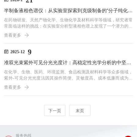
21
ectrophotometer）应运而生，它通过巧妙的光路设计，在保留单...
半制备液相色谱仪：从实验室探索到克级制备的“分子纯化中试线”
在药物研发、天然产物化学、生物化学及材料科学等领域，研究者常
常面临这样的挑战：在实验室分析型液相色谱上发现了一个潜力的新
化合物谱峰，但获得的量仅为微克级，远不足以进行全面的结构鉴定
查看更多
（如核磁共振）、活性测试或后续化学修饰。此时，半制备液相色谱
仪便成为连接“分析发现”与“制备应用”的关键桥梁。它不是分析仪的
简单放大，而是一套专为高效、快速分离纯化毫克至克级样品而设计
9
2025-12
的精密系统，堪称分子纯化的“中试生产线”。一、定位与设计哲学：
准双光束紫外可见分光光度计：高稳定性光学分析的中坚力量
在分析与制备之间“半制备”的定位，决定了其独特的设计理...
在化学、生物、医药、环境监测、食品检测及材料科学等众多领域，
紫外-可见分光光度法因其操作简便、灵敏度高、成本低廉而成为最
基础且广泛应用的分析技术之一。其核心设备——紫外可见分光光度
查看更多
计，历经单光束、双光束到现代“准双光束”结构的演进，不断在测量
精度、稳定性和抗干扰能力上取得突破。其中，准双光束紫外可见分
光光度计凭借其在性能与成本之间的优异平衡，已成为高校实验室、
质检机构和工业研发部门的主流选择。一、从单光束到准双光束：技
下一页
末页
术演进的必然早期的单光束分光光度计仅有一条光路，测量时需先...
服务热线