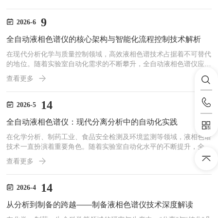
在流动相带动下进行反复多次的分配，从而实现各组分的分离。可以
说，色谱柱的性能直接决定了整个分析方法的分离度、选择性和效
率。色谱分离的基本原理建立在相分配理论之上——样品溶液随流动
9
2026-6
相进入色谱柱后，各组分在固定相和流动相之间进行反复分配。由于
全自动液相色谱仪的核心架构与智能化流程控制技术解析
不同物质在两相中的分配系数存在差异，它们在色谱柱中的迁移速率
各...
在现代分析化学与质量控制领域，高效液相色谱技术占据着不可替代
的地位。随着实验室自动化需求的不断攀升，全自动液相色谱仪应运
而生，并迅速成为制药、环境监测、食品安全及生命科学等行业的核
查看更多
心分析设备。全自动液相色谱仪不仅仅是各个模块的简单叠加，而是
通过高度集成的系统架构与智能化的流程控制，实现了从样品前处理
到数据分析的全流程无人值守。本文将深入探讨全自动液相色谱仪的
14
2026-5
核心架构、关键技术以及维护策略。一、全自动液相色谱仪的系统架
全自动液相色谱仪：现代分离分析中的自动化实践
构与核心模块全自动液相色谱仪的物理架构通常由储液系统、输液
系...
在化学分析、制药工业、食品安全检测及环境监测等领域，液相色谱
技术一直扮演着重要角色。随着实验室自动化水平的不断提升，全自
动液相色谱仪逐渐成为许多研究机构与质量控制部门的常用工具。这
查看更多
类设备通过集成自动进样、梯度洗脱控制、数据采集与处理等功能，
帮助分析人员减少手动操作环节，提升分析流程的重复性与效率。本
文将从仪器结构、工作原理、典型应用及日常维护等角度，对全自动
14
2026-4
液相色谱仪进行介绍。仪器结构与工作流程一套完整的全自动液相色
从分析到制备的跨越——制备液相色谱仪技术深度解读
谱仪通常由溶剂输送系统、自动进样器、色谱柱温箱、检测器以及
系...