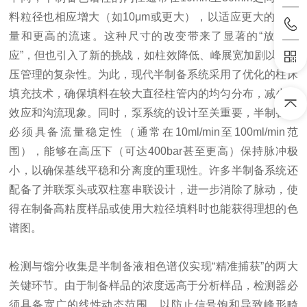
料粒径也相应增大（如10μm或更大），以适应更大的进样
量和更高的流速。这种尺寸的改变带来了显著的“放大效
应”，但也引入了新的挑战，如柱效降低、峰展宽加剧以及背
压管理的复杂性。为此，现代半制备系统采用了优化的柱床
填充技术，确保填料在较大直径柱管内的均匀分布，减少壁
效应和沟流现象。同时，泵系统的设计至关重要，半制备泵
必须具备流量稳定性（通常在10ml/min至100ml/min范
围），能够在高压下（可达400bar甚至更高）保持脉冲极
小，以确保基线平稳和分离度的重现性。许多半制备系统还
配备了并联泵头或双柱塞串联设计，进一步消除了脉动，使
得在制备高粘度样品或使用大粒径填料时也能获得理想的色
谱图。
检测与馏分收集是半制备液相色谱仪实现“精准捕获”的两大
关键环节。由于制备样品的浓度远高于分析样品，检测器必
须具备宽广的线性动态范围，以防止信号饱和导致峰形畸