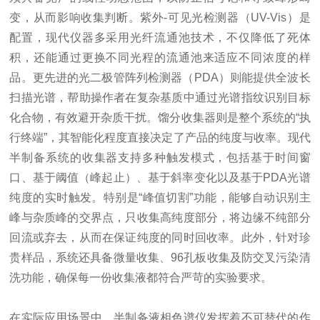
变，从而影响收集判断。紫外-可见光检测器（UV-Vis）是
配置，现代仪器多采用光纤流通池技术，不仅降低了死体
积，还能通过更换不同光程的流通池来适应不同浓度的样
品。更先进的光二极管阵列检测器（PDA）则能提供全波长
扫描光谱，帮助操作者在复杂基质中通过光谱指纹识别目标
化合物，有效避开杂质干扰。馏分收集器则是整个系统的“执
行终端”，其智能化程度直接决定了产品的纯度与收率。现代
半制备系统的收集器支持多种触发模式，包括基于时间窗
口、基于阈值（峰起止）、基于斜率变化以及基于PDA光谱
纯度的实时触发。特别是“峰值切割”功能，能够自动识别主
峰与杂质峰的交界点，只收集高纯度部分，将边缘不纯部分
回流或弃去，从而在保证纯度的同时回收率。此外，针对珍
贵样品，系统还具备微量收集、96孔板收集及防交叉污染清
洗功能，确保每一份收集液都符合严苛的实验要求。
在实际应用场景中，半制备液相色谱仪发挥着不可替代的作