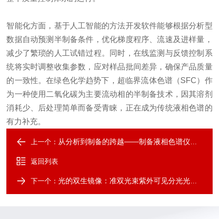
智能化方面，基于人工智能的方法开发软件能够根据分析型
数据自动预测半制备条件，优化梯度程序、流速及进样量，
减少了繁琐的人工试错过程。同时，在线监测与反馈控制系
统将实时调整收集参数，应对样品批间差异，确保产品质量
的一致性。在绿色化学趋势下，超临界流体色谱（SFC）作
为一种使用二氧化碳为主要流动相的半制备技术，因其溶剂
消耗少、后处理简单而备受青睐，正在成为传统液相色谱的
有力补充。
从分析到制备的跨越——制备液相色谱仪技术深度解读
上一个：
返回列表
光的双生镜像：准双光束紫外可见分光光度计如何以差分之眼消解漂移迷雾
下一个：