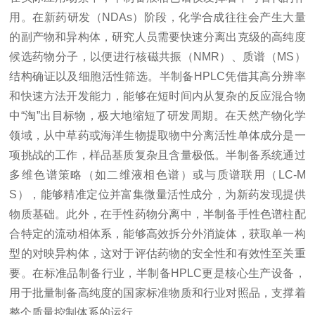
用。在新药研发（NDAs）阶段，化学合成往往会产生大量
的副产物和异构体，研究人员需要快速分离出克级的高纯度
候选药物分子，以便进行核磁共振（NMR）、质谱（MS）
结构确证以及细胞活性筛选。半制备HPLC凭借其高分辨率
和快速方法开发能力，能够在短时间内从复杂的反应混合物
中“淘”出目标物，极大地缩短了研发周期。在天然产物化学
领域，从中草药或海洋生物提取物中分离活性单体成分是一
项挑战的工作，样品基质复杂且含量极低。半制备系统通过
多维色谱策略（如二维液相色谱）或与质谱联用（LC-M
S），能够精准定位并富集微量活性成分，为新药发现提供
物质基础。此外，在手性药物分离中，半制备手性色谱柱配
合特定的流动相体系，能够高效拆分外消旋体，获取单一构
型的对映异构体，这对于评估药物的安全性和有效性至关重
要。在标准品制备行业，半制备HPLC更是核心生产设备，
用于批量制备高纯度的国家标准物质和行业对照品，支撑着
整个质量控制体系的运行。