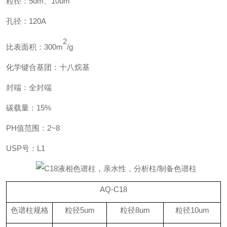
粒径：
5um、10um
孔径：
120A
2
比表面积：
300m
/g
化学键合基团：十八烷基
封端：全封端
碳载量：
15%
PH值范围：2~8
USP号：L1
AQ
-
C18
色谱柱规格
粒径
5um
粒径
8um
粒径
10um