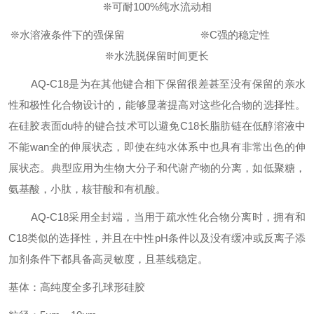
❊
可耐
100%纯水流动相
❊
水溶液条件下的强保留
❊C
强的稳定性
❊
水洗脱保留时间更长
AQ-
C18是为在其他键合相下保留很差甚至没有保留的亲水
性和极性化合物设计的，能够显著提高对这些化合物的选择性。
在硅胶表面du特的键合技术可以避免C18长脂肪链在低醇溶液中
不能wan全的伸展状态，即使在纯水体系中也具有非常出色的伸
展状态。典型应用为生物大分子和代谢产物的分离，如低聚糖，
氨基酸，小肽，核苷酸和有机酸。
AQ-
C18采用全封端，当用于疏水性化合物分离时，拥有和
C18类似的选择性
，
并且
在中性
pH条件以及没有缓冲或反离子添
加剂条件下都具备高灵敏度，且基线稳定。
基体：高纯度全多孔球形硅胶