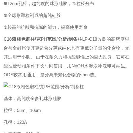
❊12nm孔径，超纯度的球形硅胶，窄粒径分布
❊全球形颗粒制成的超纯硅胶
❊较高的抗酸和抗碱的能力，提高使用寿命
C18液相色谱柱/宽PH范围/分析/制备柱
LP-C18改良的高密度键
合与全封尾使其更适合分离或纯化具有更低分子量的化合物，尤
其适用于小肽。 由于在耐久力和抗酸碱性上的重大改良，它可在
酸性流动相条件下长时间使用，用NaOH水溶液冲洗即可再生。
ODS较常用通用，是分离未知化合物的shou选。
基体：高纯度全多孔球形硅胶
粒径：5um、10um
孔径：120A