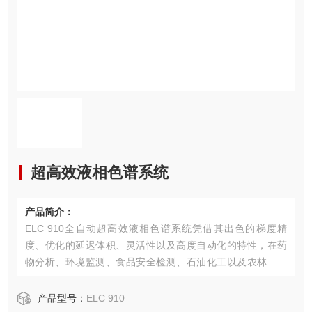
超高效液相色谱系统
产品简介：
ELC 910全自动超高效液相色谱系统凭借其出色的梯度精
度、优化的延迟体积、灵活性以及高度自动化的特性，在药
物分析、环境监测、食品安全检测、石油化工以及农林牧渔
等众多复杂应用领域中皆可轻松应对。该系统可灵活配置多
种检测器，并能够无缝联用质谱等优良技术，进一步拓宽了
产品型号：
ELC 910