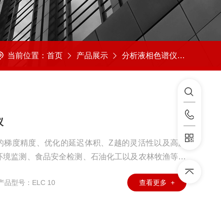
当前位置：
首页
产品展示
分析液相色谱仪
二元高
仪
的梯度精度、优化的延迟体积、Z越的灵活性以及高度
环境监测、食品安全检测、石油化工以及农林牧渔等众
对。该系统可灵活配置多种检测器，并能够无缝联用质
产品型号：ELC 10
查看更多 +
分析的可能性。在专业色谱工作站的智能控制下，ELC
析、报告生成、系统冲洗及关机操作，显著提升工作效