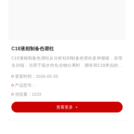
C18液相制备色谱柱
C18液相制备色谱柱从分析柱到制备色谱柱多种规格，采用
全封端，当用于疏水性化合物分离时，拥有和C18类似的选
择性，并且在中性pH条件以及没有缓冲或反离子添加剂条件
更新时间：2026-05-20
下都具备高灵敏度，且基线稳定。
产品型号：
浏览量：1033
查看更多 +